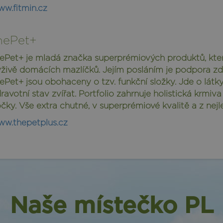
w.fitmin.cz
hePet+
ePet+ je mladá značka superprémiových produktů, kte
živě domácích mazlíčků. Jejím posláním je podpora zd
ePet+ jsou obohaceny o tzv. funkční složky. Jde o látky,
ravotní stav zvířat. Portfolio zahrnuje holistická krmi
čky. Vše extra chutné, v superprémiové kvalitě a z nejle
w.thepetplus.cz
Naše místečko PL