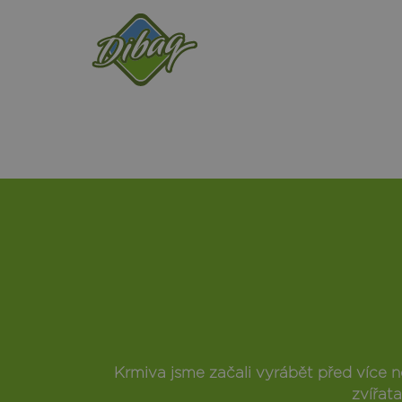
Skip
to
main
content
Krmiva jsme začali vyrábět před více ne
zvířat