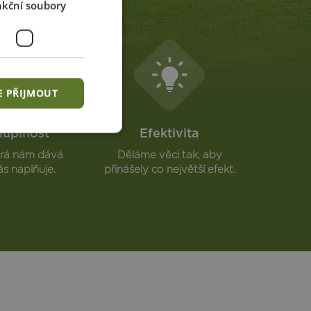
kční soubory
E PŘIJMOUT
uplnost
Efektivita
erá nám dává
Děláme věci tak, aby
ás naplňuje.
přinášely co největší efekt.