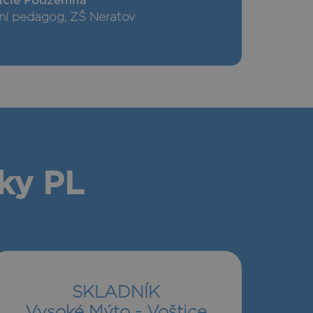
ucie Podzemná
lní pedagog, ZŠ Neratov
čky PL
SKLADNÍK
Vysoké Mýto - Voštice