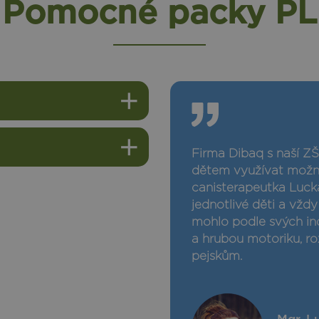
Pomocné packy PL
Firma Dibaq s naší ZŠ
dětem využívat možnos
canisterapeutka Lucka
jednotlivé děti a vždy
mohlo podle svých in
a hrubou motoriku, r
pejskům.