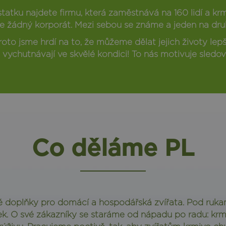
atku najdete firmu, která zaměstnává na 160 lidí a krm
jsme žádný korporát. Mezi sebou se známe a jeden na 
, proto jsme hrdí na to, že můžeme dělat jejich životy l
 vychutnávají ve skvělé kondici! To nás motivuje sledova
Co děláme PL
 doplňky pro domácí a hospodářská zvířata. Pod ruka
. O své zákazníky se staráme od nápadu po radu: krmi