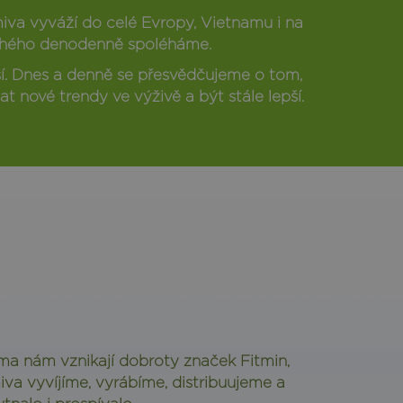
iva vyváží do celé Evropy, Vietnamu i na
druhého denodenně spoléháme.
epší. Dnes a denně se přesvědčujeme o tom,
t nové trendy ve výživě a být stále lepší.
ma nám vznikají dobroty značek Fitmin,
va vyvíjíme, vyrábíme, distribuujeme a