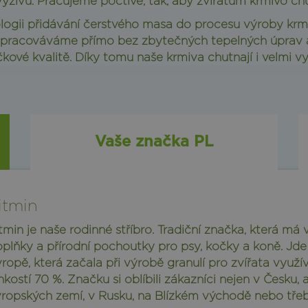
 výživu. Pracujeme poctivě, tak, aby zvířatům krmivo chu
ologii přidávání čerstvého masa do procesu výroby kr
 zpracováváme přímo bez zbytečných tepelných úprav a 
kové kvalitě. Díky tomu naše krmiva chutnají i velmi v
Vaše značka PL
itmin
tmin je naše rodinné stříbro. Tradiční značka, která má
plňky a přírodní pochoutky pro psy, kočky a koně. Jde
ropě, která začala při výrobě granulí pro zvířata využ
hkostí 70 %. Značku si oblíbili zákazníci nejen v Česku, a
ropských zemí, v Rusku, na Blízkém východě nebo tře