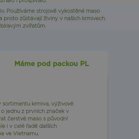
tnalo i prospívalo.
miv. Používáme strojově vykostěné maso
proto zůstávají živiny v našich krmivech
ybíravým zvířatům.
Máme pod packou PL
 v sortimentu krmiva, výživové
 o jednu z prvních značek v
ívat čerstvé maso s původní
le i v celé řadě dalších
ba ve Vietnamu.