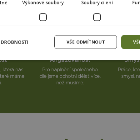
tné
Výkonové soubory
Soubory cílení
Fun
ODROBNOSTI
VŠE ODMÍTNOUT
VŠ
ost
Angažovanost
Smysl
, která nás
Pro naplnění společného
Práce, kt
, které máme
cíle jsme ochotni dělat více,
smysl, n
.
než musíme.