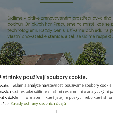
Sídlíme v citlivě zrenovovaném prostředí bývalého
podhůří Orlických hor. Pracujeme na místě, kde se p
technologiemi. Každý den si užíváme pohledu na pa
vlastní chovatelské stanice, a tak se učíme respektu 
 stránky používají soubory cookie.
obsahu, reklam a analýze návštěvnosti používáme soubory cookie.
ašich stránek také sdílíme s našimi reklamními a analytickými par
 s dalšími informacemi, které jste jim poskytli nebo které shro
služeb.
Zásady ochrany osobních údajů
odnoty, na které slyšíme 