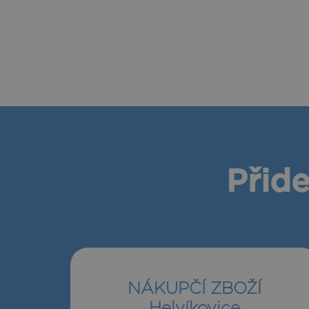
Přide
NÁKUPČÍ ZBOŽÍ
Helvíkovice