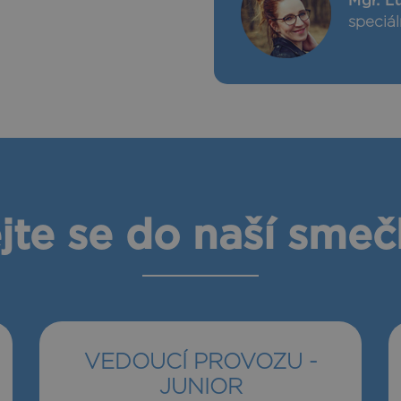
Mgr. L
speciá
jte se do naší sme
VEDOUCÍ PROVOZU -
JUNIOR