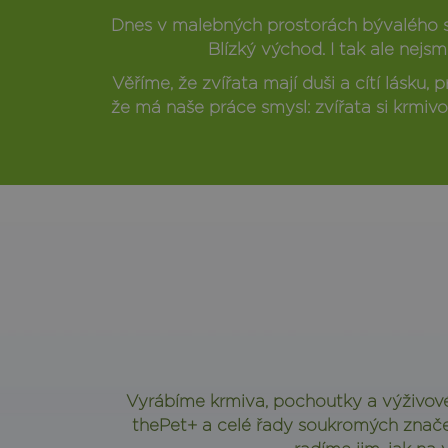
Dnes v malebných prostorách bývalého st
Blízký východ. I tak ale ne
Věříme, že zvířata mají duši a cítí lásku
že má naše práce smysl: zvířata si krmivo
Vyrábíme krmiva, pochoutky a výživové
thePet+ a celé řady soukromých značek