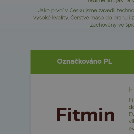
radíme jim, jak na
Jako první v Česku jsme zavedli techn
vysoké kvality. Čerstvé maso do granulí
zachovány ve špič
Označkováno PL
F
Fi
do
Ev
vl
ev