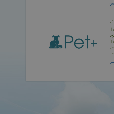
ww
t
th
vý
th
zd
ko
ww