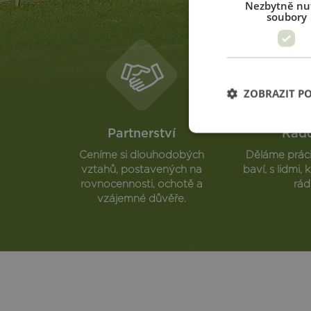
Nezbytně nu
soubory
ZOBRAZIT P
Partnerství
Rad
Ceníme si dlouhodobých
Děláme práci
vztahů, postavených na
baví, s lidmi
rovnocennosti, ochotě a
rádi
vzájemné důvěře.