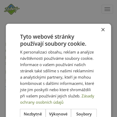
Togg
navi
Skip
Energetická legislativa
to
×
main
Tyto webové stránky
content
používají soubory cookie.
Pravidla provozování distribuční soustavy - dle
ustanovení § 25 odst. 12 energetického zákona
K personalizaci obsahu, reklam a analýze
přebíráme Pravidla nadřazené distribuční
návštěvnosti používáme soubory cookie.
soustavy:
pdf verze
Informace o vašem používání našich
stránek také sdílíme s našimi reklamními
Plán rozvoje LDS –
pdf verze
a analytickými partnery, kteří je mohou
Souhrnná zpráva o kvalitě distribuce EE -
pdf
kombinovat s dalšími informacemi, které
verze
jste jim poskytli nebo které shromáždili
při vašem používání jejich služeb.
Zásady
ochrany osobních údajů
Nezbytně
Výkonové
Soubory